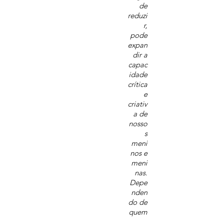
de
reduzi
r,
pode
expan
dir a
capac
idade
crítica
e
criativ
a de
nosso
s
meni
nos e
meni
nas.
Depe
nden
do de
quem