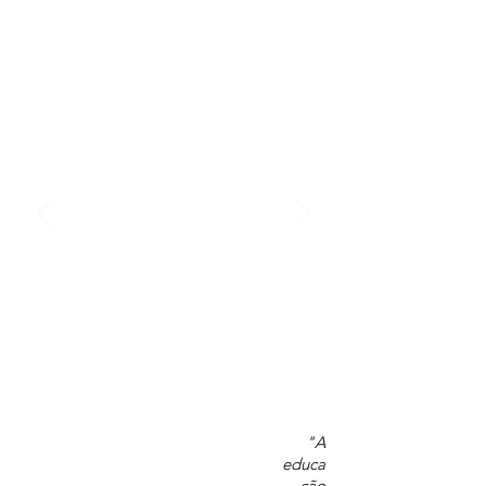
"A
educa
ção