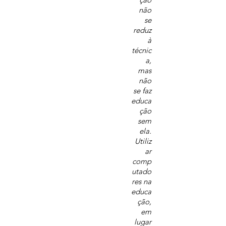
não
se
reduz
à
técnic
a,
mas
não
se faz
educa
ção
sem
ela.
Utiliz
ar
comp
utado
res na
educa
ção,
em
lugar