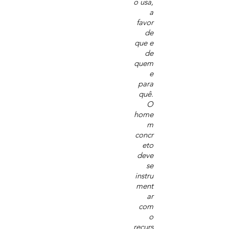
o usa,
a
favor
de
que e
de
quem
e
para
quê.
O
home
m
concr
eto
deve
se
instru
ment
ar
com
o
recurs