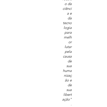
o da
ciênci
a e
da
tecno
logia
para
melh
or
lutar
pela
causa
de
sua
huma
nizaç
ão e
de
sua
libert
ação"
.